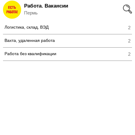
Работа. Вакансии
Вход
Пермь
и
Логистика, склад, ВЭД
2
Регистрация
Вахта, удаленная работа
2
>
Избранное
Работа без квалификации
2
>
Соискателям
Добавить
резюме
>
Работодателям
Добавить
вакансию