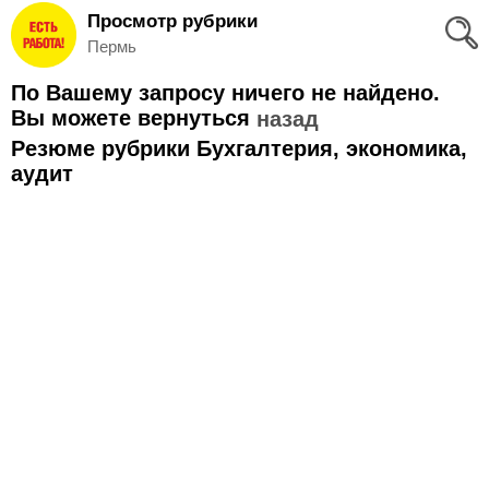
Просмотр рубрики
Вход
Пермь
и
По Вашему запросу ничего не найдено.
Регистрация
Вы можете вернуться
назад
Резюме рубрики Бухгалтерия, экономика,
>
Избранное
аудит
>
Соискателям
Добавить
резюме
>
Работодателям
Добавить
вакансию